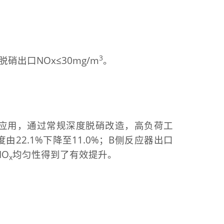
3
硝出口NOx≤30mg/m
。
应用，通过常规深度脱硝改造，高负荷工
由22.1%下降至11.0%；B侧反应器出口
NO
均匀性得到了有效提升。
x