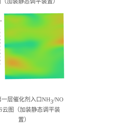
图
（
加装静态调平装置
）
第一层催化剂入口
NH
/NO
3
布云图
（
加装静态调平装
置
）