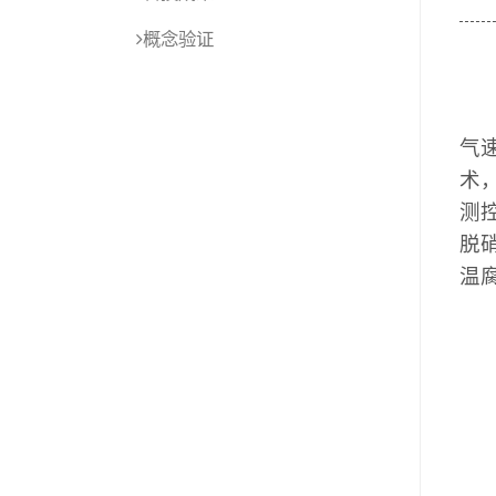
概念验证
气
术
测
脱
温