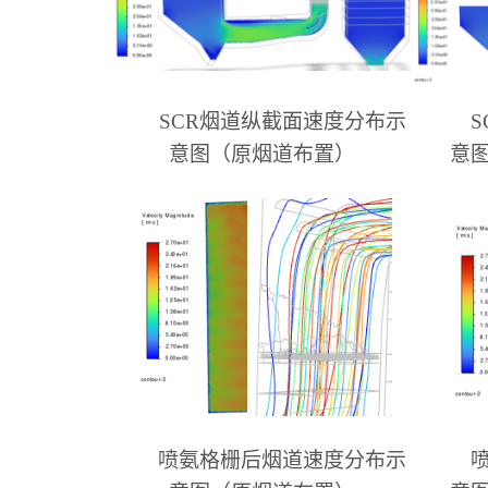
SCR
烟道纵截面速度分布示
S
意
图（
原烟道布置
）
意
喷氨格栅后烟道速度分布示