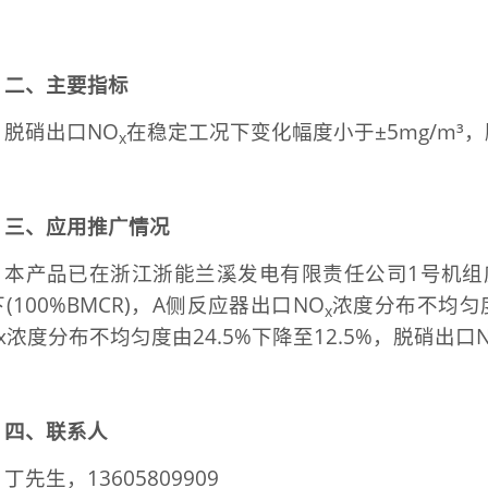
二、主要指标
脱硝出口NO
在稳定工况下变化幅度小于±5mg/m³，脱
x
三、应用推广情况
本产品已在浙江浙能兰溪发电有限责任公司1号机组
(100%BMCR)，A侧反应器出口NO
浓度分布不均匀度
x
x浓度分布不均匀度由24.5%下降至12.5%，脱硝出口
四、联系人
丁先生，13605809909