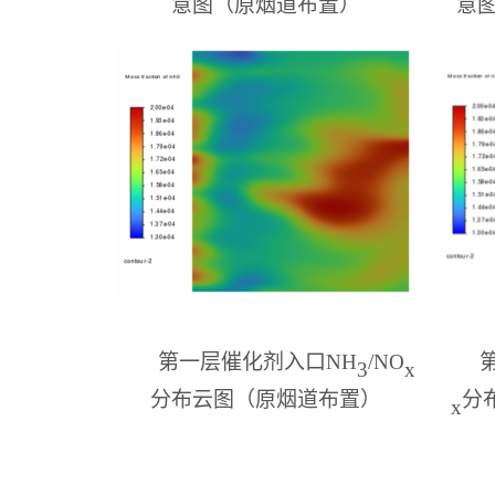
意图
（
原烟道布置
）
意
第一层催化剂入口
NH
/NO
3
x
分布云图
（
原烟道布置
）
分
x