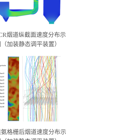
CR
烟道纵截面速度分布示
图（
加装静态调平装置
）
喷氨格栅后烟道速度分布示