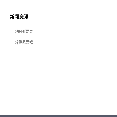
新闻资讯
集团要闻
视频展播