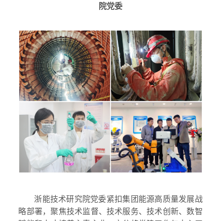
院党委
浙能技术研究院党委紧扣集团能源高质量发展战
略部署，聚焦技术监督、技术服务、技术创新、数智