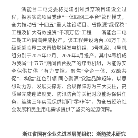
浙能台二电党委将党建引领贯穿项目建设全过
程，探索实践项目党建“一体四网三平台”管理模式，
全力推动省“十四五”重大建设项目、省能源“绿保稳”
工程及扩大有效投资“千项万亿”工程——浙能台二电
二期工程圆满建成投产。该工程建设两台100万千瓦
级超超临界二次再热燃煤发电机组，3号机组、4号机
组分别于2025年12月、2026年4月投产，其中4号机成
为我省“十五五”期间首台投产的煤电机组，为能源安
全保供提供了有力支撑。聚焦“全企一体、双融共
促”，构建“红色引领 同心聚源”党建品牌矩阵，以思
想动力源、发展支撑源、合规保障源为三大支柱，高
质量完成迎峰度夏、防汛防台等关键时段能源保供任
务，连续三年实现保供期间“零非停”，为全省经济社
会发展和民生用电需求提供了坚实的能源保障。
浙江省国有企业先进基层党组织：浙能技术研究