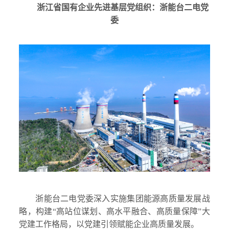
浙江省国有企业先进基层党组织：浙能台二电党
委
浙能台二电党委深入实施集团能源高质量发展战
略，构建“高站位谋划、高水平融合、高质量保障”大
党建工作格局，以党建引领赋能企业高质量发展。