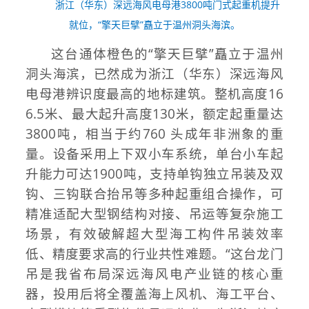
浙江（华东）深远海风电母港3800吨门式起重机提升
就位，“擎天巨擘”矗立于温州洞头海滨。
这台通体橙色的“擎天巨擘”矗立于温州
洞头海滨，已然成为浙江（华东）深远海风
电母港辨识度最高的地标建筑。整机高度16
6.5米、最大起升高度130米，额定起重量达
3800吨，相当于约760 头成年非洲象的重
量。设备采用上下双小车系统，单台小车起
升能力可达1900吨，支持单钩独立吊装及双
钩、三钩联合抬吊等多种起重组合操作，可
精准适配大型钢结构对接、吊运等复杂施工
场景，有效破解超大型海工构件吊装效率
低、精度要求高的行业共性难题。“这台龙门
吊是我省布局深远海风电产业链的核心重
器，投用后将全覆盖海上风机、海工平台、