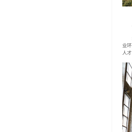
业环
人才