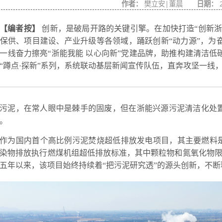
作者：
樊立安|董晨
日期：
2
【编者按】
创新，是破局开路的关键引擎。在加快打造“创新浙
保供、项目建设、产业升级等各领域，踊跃创新“动力源”，为
一线奋力擦亮“浙能我能 以心向新”党建品牌，助推构建清洁
“蹲点·探新”系列，系统联动基层新闻宣传队伍，直奔攻坚一线
污泥，在常人眼中是棘手的固废，但在浙能兴源污泥清洁化处置
。
作为国内首个高比例污泥焚烧超低排放发电项目，其主要燃料是
染物排放执行燃煤机组超低排放标准，其中颗粒物和氮氧化物限值
五年以来，该项目始终持续着“把污泥研究透”的源头创新，不