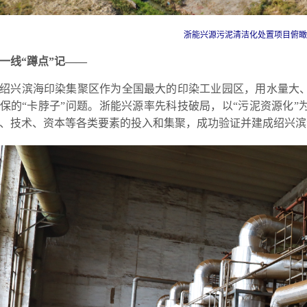
浙能兴源污泥清洁化处置项目俯瞰图
一线“蹲点”记
——
绍兴滨海印染集聚区作为全国最大的印染工业园区，用水量大
保的“卡脖子”问题。浙能兴源率先科技破局，以“污泥资源化
、技术、资本等各类要素的投入和集聚，成功验证并建成绍兴滨