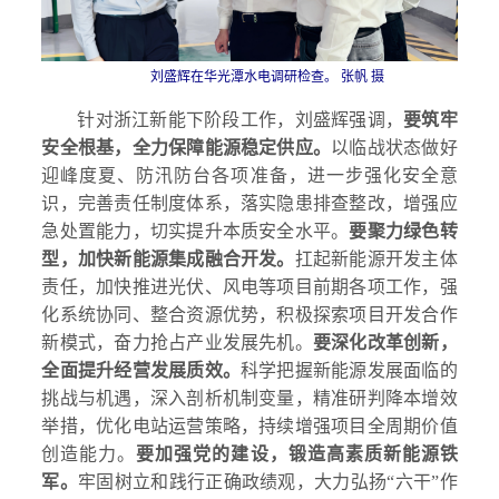
刘盛辉在华光潭水电调研检查。 张帆 摄
针对浙江新能下阶段工作，刘盛辉强调，
要筑牢
安全根基，全力保障能源稳定供应。
以临战状态做好
迎峰度夏、防汛防台各项准备，进一步强化安全意
识，完善责任制度体系，落实隐患排查整改，增强应
急处置能力，切实提升本质安全水平。
要聚力绿色转
型，加快新能源集成融合开发。
扛起新能源开发主体
责任，加快推进光伏、风电等项目前期各项工作，强
化系统协同、整合资源优势，积极探索项目开发合作
新模式，奋力抢占产业发展先机。
要深化改革创新，
全面提升经营发展质效。
科学把握新能源发展面临的
挑战与机遇，深入剖析机制变量，精准研判降本增效
举措，优化电站运营策略，持续增强项目全周期价值
创造能力。
要加强党的建设，锻造高素质新能源铁
军。
牢固树立和践行正确政绩观，大力弘扬“六干”作