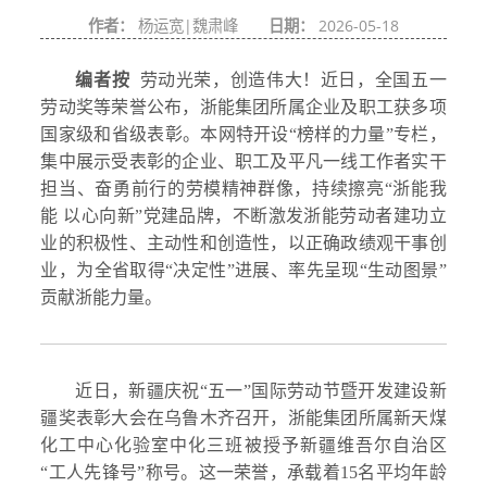
作者：
杨运宽|魏肃峰
日期：
2026-05-18
编者按
劳动光荣，创造伟大！近日，全国五一
劳动奖等荣誉公布，浙能集团所属企业及职工获多项
国家级和省级表彰。本网特开设“榜样的力量”专栏，
集中展示受表彰的企业、职工及平凡一线工作者实干
担当、奋勇前行的劳模精神群像，持续擦亮“浙能我
能 以心向新”党建品牌，不断激发浙能劳动者建功立
业的积极性、主动性和创造性，以正确政绩观干事创
业，为全省取得“决定性”进展、率先呈现“生动图景”
贡献浙能力量。
近日，新疆庆祝“五一”国际劳动节暨开发建设新
疆奖表彰大会在乌鲁木齐召开，浙能集团所属新天煤
化工中心化验室中化三班被授予新疆维吾尔自治区
“工人先锋号”称号。这一荣誉，承载着15名平均年龄